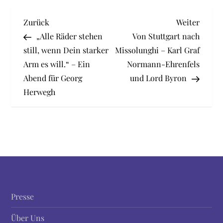
B
Vorheriger
Nächst
Zurück
Weiter
Beitrag
Beitra
„Alle Räder stehen
Von Stuttgart nach
e
still, wenn Dein starker
Missolunghi – Karl Graf
Arm es will.“ – Ein
Normann-Ehrenfels
i
Abend für Georg
und Lord Byron
t
Herwegh
r
a
g
s
Presse
n
Über Uns