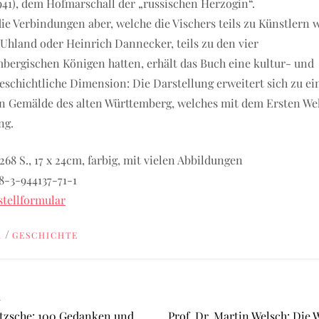
1941), dem Hofmarschall der „russischen Herzogin“.
ie Verbindungen aber, welche die Vischers teils zu Künstlern 
Uhland oder Heinrich Dannecker, teils zu den vier
bergischen Königen hatten, erhält das Buch eine kultur- und
eschichtliche Dimension: Die Darstellung erweitert sich zu e
n Gemälde des alten Württemberg, welches mit dem Ersten We
ng.
268 S., 17 x 24cm, farbig, mit vielen Abbildungen
8-3-944137-71-1
tellformular
/
R
GESCHICHTE
iger
k
tzsche: 100 Gedanken und
Prof. Dr. Martin Welsch: Die 