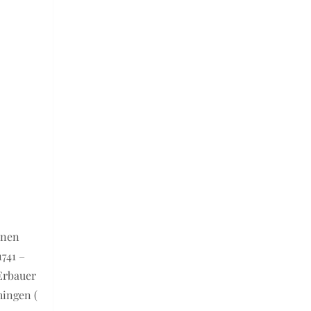
inen
741 –
Erbauer
hingen (