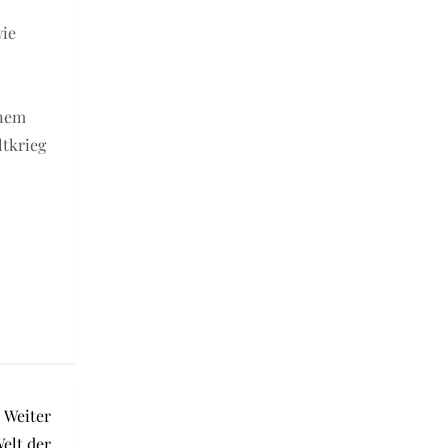
wie
inem
ltkrieg
Nächster
Weiter
Beitrag
Welt der