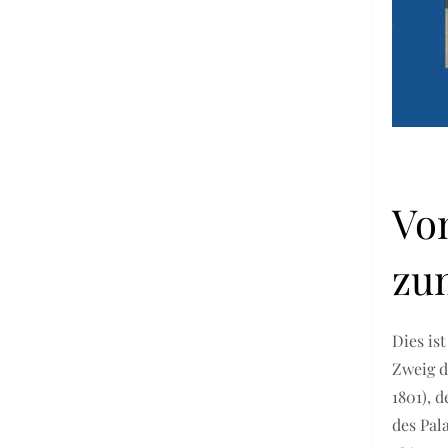
Vo
zu
Dies ist
Zweig d
1801), 
des Pal