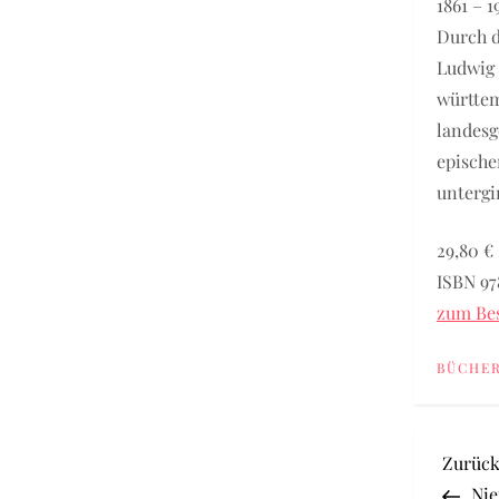
1861 – 
Durch d
Ludwig 
württem
landesg
epische
untergi
29,80 € 
ISBN 97
zum Bes
BÜCHE
B
Vorher
Zurüc
Beitrag
Nie