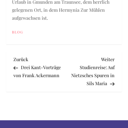
Urlaub in Gmunden am Traunsee, dem herrlich
gelegenen Ort, in dem Hermynia Zur Mühlen
aufgewachsen ist.
BLOG
B
Vorheriger
Nächst
Zurück
Weiter
Beitrag
Beitra
Drei Kant-Vorträge
Studienreise: Auf
e
von Frank Ackermann
Nietzsches Spuren in
Sils Maria
i
t
r