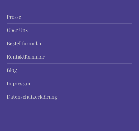
a
g
Presse
s
Über Uns
n
Bestellformular
a
Kontaktformular
Blog
v
Impressum
i
Datenschutzerklärung
g
a
t