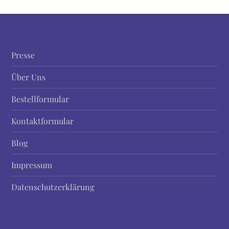
r
a
g
Presse
s
Über Uns
n
Bestellformular
a
Kontaktformular
Blog
v
Impressum
i
Datenschutzerklärung
g
a