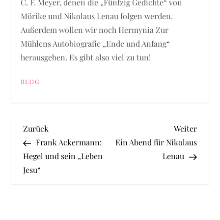
C. F. Meyer, denen die „Fünfzig Gedichte“ von
Mörike und Nikolaus Lenau folgen werden.
Außerdem wollen wir noch Hermynia Zur
Mühlens Autobiografie „Ende und Anfang“
herausgeben. Es gibt also viel zu tun!
BLOG
B
Vorheriger
Nächst
Zurück
Weiter
Beitrag
Beitra
Frank Ackermann:
Ein Abend für Nikolaus
e
Hegel und sein „Leben
Lenau
Jesu“
i
t