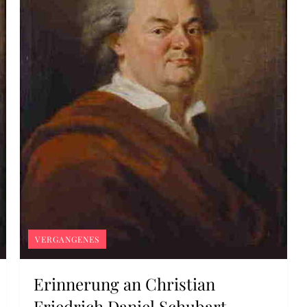
VERGANGENES
Erinnerung an Christian
Friedrich Daniel Schubart