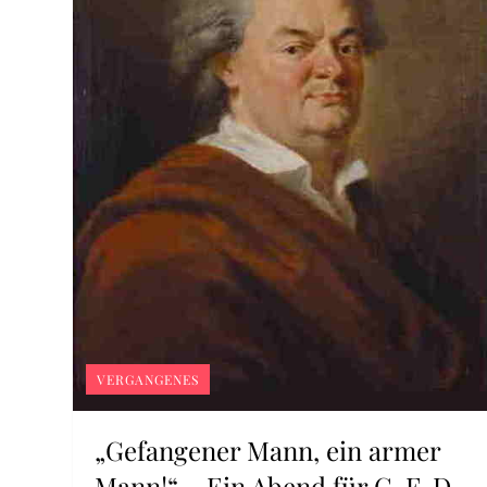
VERGANGENES
„Gefangener Mann, ein armer
Mann!“ – Ein Abend für C. F. D.