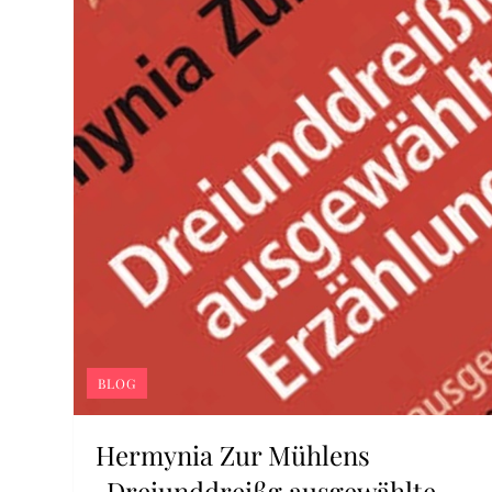
BLOG
Hermynia Zur Mühlens
„Dreiunddreißg ausgewählte