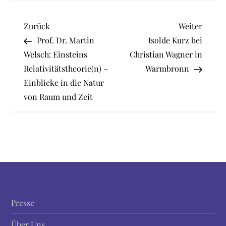
B
Vorheriger
Nächst
Zurück
Weiter
Beitrag
Beitra
Prof. Dr. Martin
Isolde Kurz bei
e
Welsch: Einsteins
Christian Wagner in
Relativitätstheorie(n) –
Warmbronn
i
Einblicke in die Natur
t
von Raum und Zeit
r
a
g
s
Presse
n
Über Uns