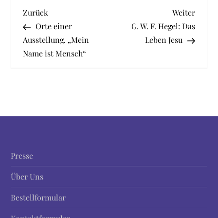
B
Vorheriger
Nächst
Zurück
Weiter
Beitrag
Beitra
Orte einer
G. W. F. Hegel: Das
e
Ausstellung. „Mein
Leben Jesu
Name ist Mensch“
i
t
r
a
g
Presse
s
Über Uns
n
Bestellformular